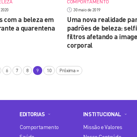
ELEZA
COMPORTAMENTO
e 2020
30 maio de 2019
s com a beleza em
Uma nova realidade pa
rante a quarentena
padrões de beleza: selfi
filtros afetando a ima
corporal
6
7
8
9
10
Próxima
»
EDITORIAS
INSTITUCIONAL
Comportamento
Missão e Valores
Saúde
Nosso Conteúdo