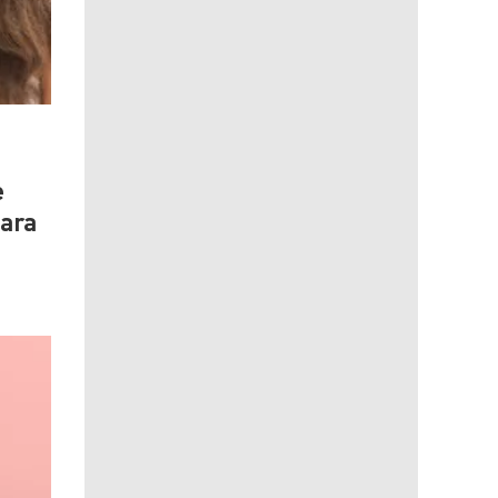
e
para