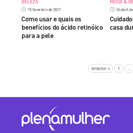
BELEZA
MODA & B
15 fevereiro de 2021
24 abril d
Como usar e quais os
Cuidado
benefícios do ácido retinóico
casa du
para a pele
Anterior
«
1
…