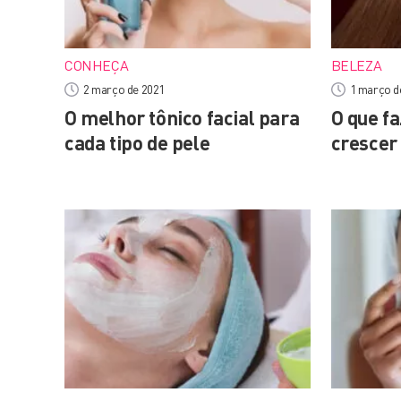
CONHEÇA
BELEZA
2 março de 2021
1 março d
O melhor tônico facial para
O que fa
cada tipo de pele
crescer