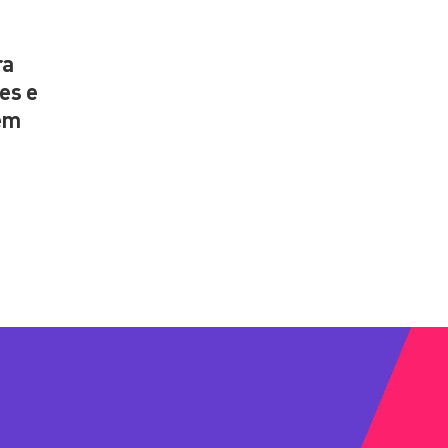
ra
es e
gem