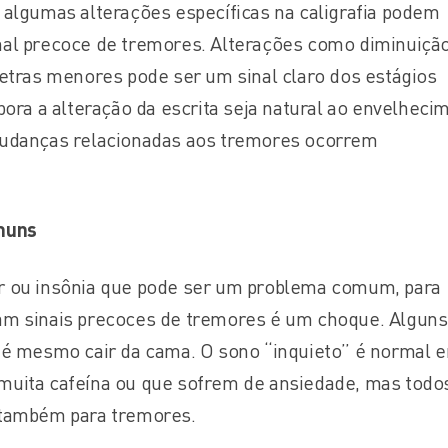
 algumas alterações específicas na caligrafia podem
al precoce de tremores. Alterações como diminuiçã
letras menores pode ser um sinal claro dos estágios
bora a alteração da escrita seja natural ao envelheci
mudanças relacionadas aos tremores ocorrem
muns
r ou insônia que pode ser um problema comum, para
am sinais precoces de tremores é um choque. Alguns
té mesmo cair da cama. O sono “inquieto” é normal 
muita cafeína ou que sofrem de ansiedade, mas todo
 também para tremores.