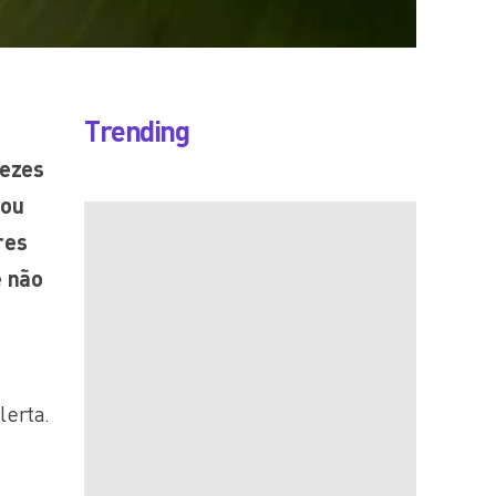
Trending
vezes
 ou
res
 não
lerta.