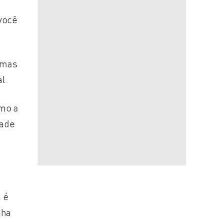
você
rmas
l.
omo a
dade
 é
nha