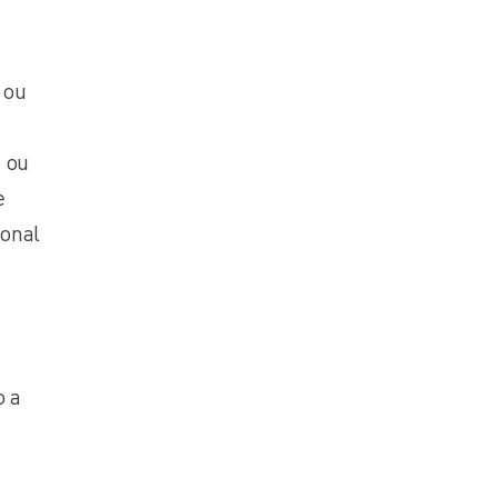
 ou
r ou
e
ional
o a