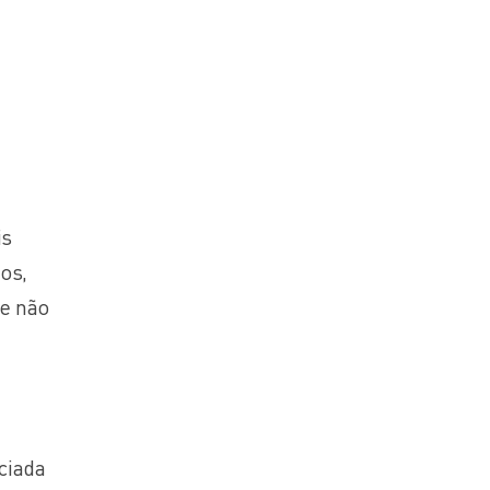
is
os,
le não
ciada