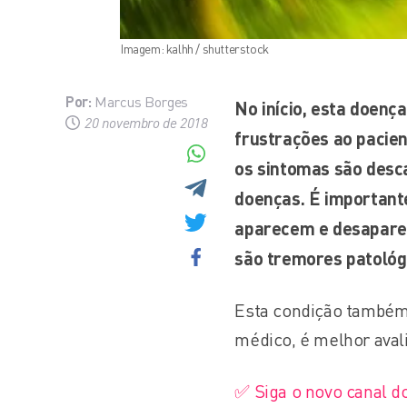
Imagem: kalhh / shutterstock
Por:
Marcus Borges
No início, esta doença
20 novembro de 2018
frustrações ao pacien
os sintomas são desc
doenças. É important
aparecem e desapare
são tremores patológ
Esta condição também 
médico, é melhor avali
✅ Siga o novo canal d