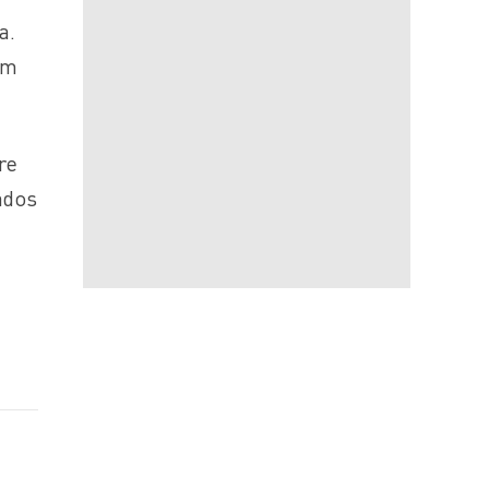
a.
om
re
ados