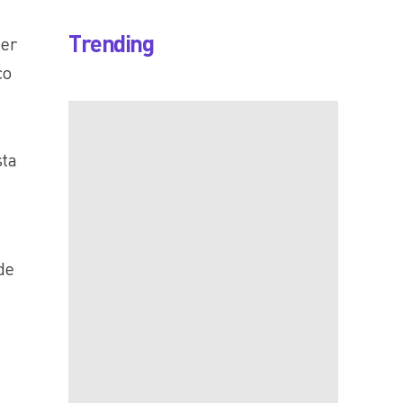
Trending
ber
co
sta
de