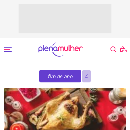
fim de ano
4