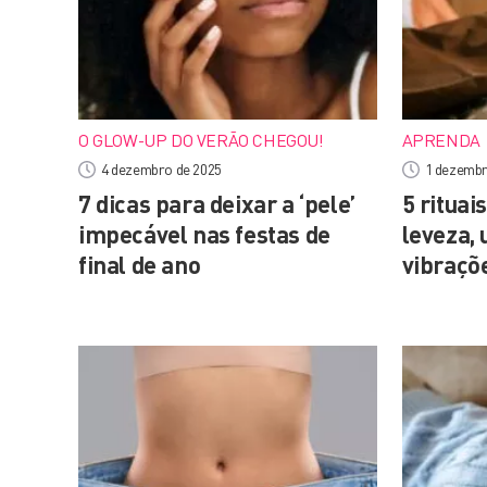
O GLOW-UP DO VERÃO CHEGOU!
APRENDA
4 dezembro de 2025
1 dezembr
7 dicas para deixar a ‘pele’
5 rituai
impecável nas festas de
leveza, 
final de ano
vibraçõ