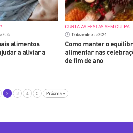
?
CURTA AS FESTAS SEM CULPA
de 2025
17 dezembro de 2024
uais alimentos
Como manter o equilíbr
udar a aliviar a
alimentar nas celebraç
de fim de ano
2
3
4
5
Próxima
»