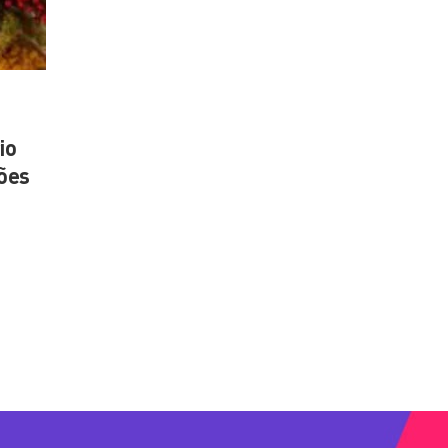
io
ões