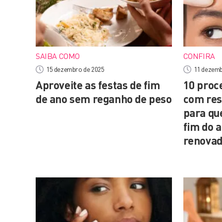
SAIBA COMO
CONFIRA
15 dezembro de 2025
11 dezemb
Aproveite as festas de fim
10 proc
de ano sem reganho de peso
com res
para qu
fim do 
renova