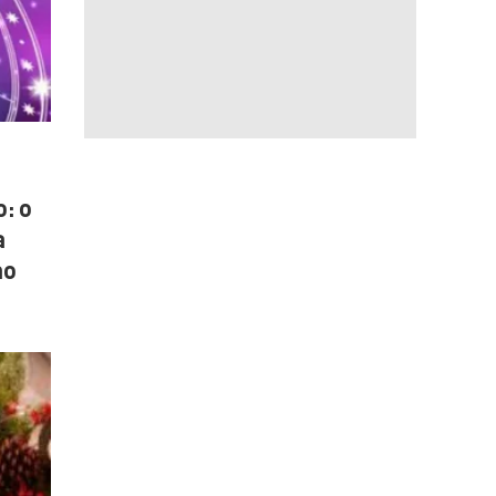
: o
a
no