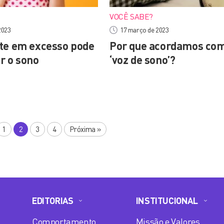
VOCÊ SABE?
 2023
17 março de 2023
te em excesso pode
Por que acordamos co
r o sono
‘voz de sono’?
1
2
3
4
Próxima
»
EDITORIAS
INSTITUCIONAL
Comportamento
Missão e Valores