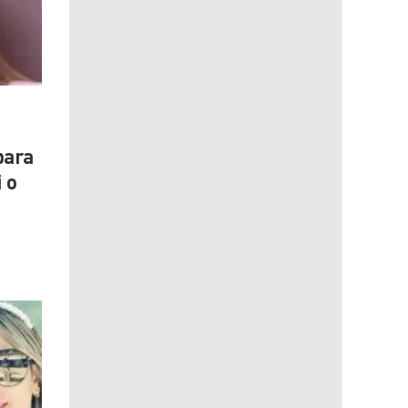
para
 o