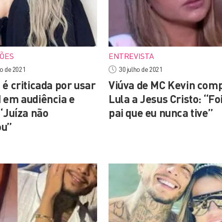
ÕES
ENTREVISTA
o de 2021
30 julho de 2021
é criticada por usar
Viúva de MC Kevin com
 em audiência e
Lula a Jesus Cristo: “Foi
“Juíza não
pai que eu nunca tive”
ou”