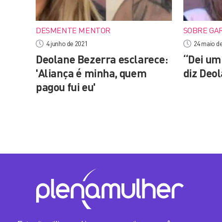
DESMENTE MENTOR
SOBRE GA
4 junho de 2021
24 maio d
Deolane Bezerra esclarece:
“Dei um 
'Aliança é minha, quem
diz Deo
pagou fui eu'