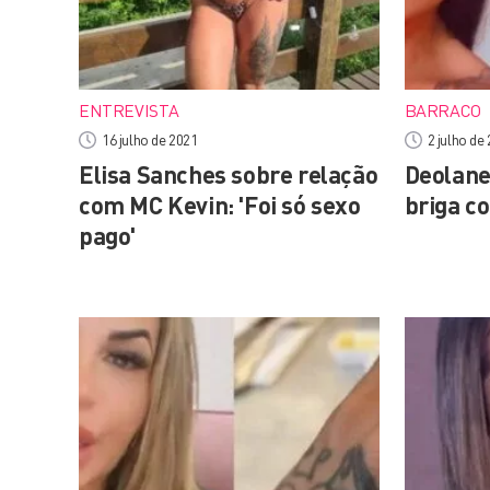
ENTREVISTA
BARRACO
16 julho de 2021
2 julho de
Elisa Sanches sobre relação
Deolane
com MC Kevin: 'Foi só sexo
briga c
pago'