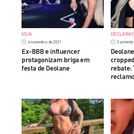
VEJA
DECLARAÇ
4 novembro de 2021
3 setembr
Ex-BBB e influencer
Deolane 
protagonizam briga em
cropped
festa de Deolane
rebate: 
reclam