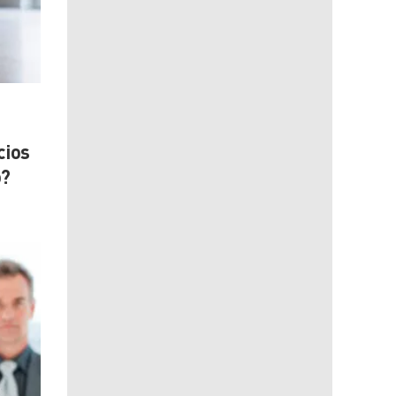
cios
o?