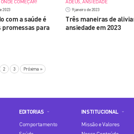
R ONDE COMEÇAR!
ADEUS, ANSIEDADE
de 2023
9 janeiro de 2023
do com a saúde é
Três maneiras de alivia
 promessas para
ansiedade em 2023
2
3
Próxima
»
EDITORIAS
INSTITUCIONAL
Comportamento
Missão e Valores
Saúde
Nosso Conteúdo