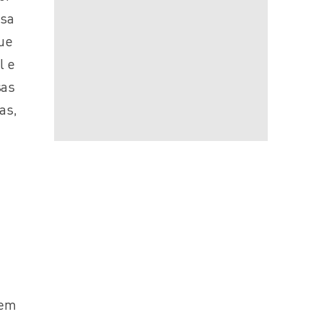
usa
ue
l e
sas
as,
 em