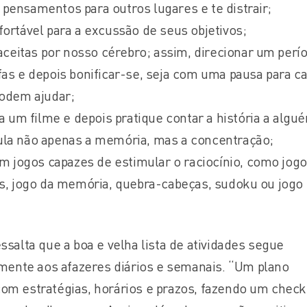
pensamentos para outros lugares e te distrair;
fortável para a excussão de seus objetivos;
eitas por nosso cérebro; assim, direcionar um perí
fas e depois bonificar-se, seja com uma pausa para c
podem ajudar;
 a um filme e depois pratique contar a história a algu
ula não apenas a memória, mas a concentração;
 em jogos capazes de estimular o raciocínio, como jog
as, jogo da memória, quebra-cabeças, sudoku ou jogo
ssalta que a boa e velha lista de atividades segue
a mente aos afazeres diários e semanais. “Um plano
om estratégias, horários e prazos, fazendo um checkl