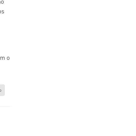
ao
os
am o
o