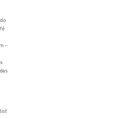
odo
afé
ém –
os
 das
ist