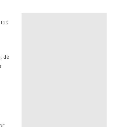
itos
, de
a
or