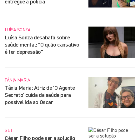
entregue à polícia
LUÍSA SONZA
Luísa Sonza desabafa sobre
saúde mental: "O quão cansativo
é ter depressão"
TÂNIA MARIA
Tânia Maria: Atriz de 'O Agente
Secreto' cuida da saúde para
possível ida ao Oscar
SBT
César Filho pode ser a solução