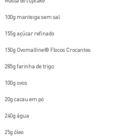
Massa do cupcake
100g manteiga sem sal
155g açúcar refinado
150g Ovomaltine® Flocos Crocantes
285g farinha de trigo
100g ovos
20g cacau em pó
240g água
25g óleo