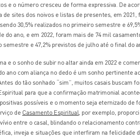
s e o número cresceu de forma expressiva. De aco
a de sites dos noivos e listas de presentes, em 2021,
 sendo 30,5% realizados no primeiro semestre e 69,5
e do ano, e em 2022, foram mais de 74 mil casament
 semestre e 47,2% previstos de julho até o final do a
ima e o sonho de subir no altar ainda em 2022 e com
l do ano com aliança no dedo é um sonho pertinente a
Antes do tão sonhado “sim”, muitos casais buscam f
spiritual para que a confirmação matrimonial aconte
positivas possíveis e o momento seja eternizado de 
erviço de
Casamento Espiritual
, por exemplo, proporc
vio entre o casal, blindando o relacionamento contr
ica, inveja e situações que interfiram na felicidade 