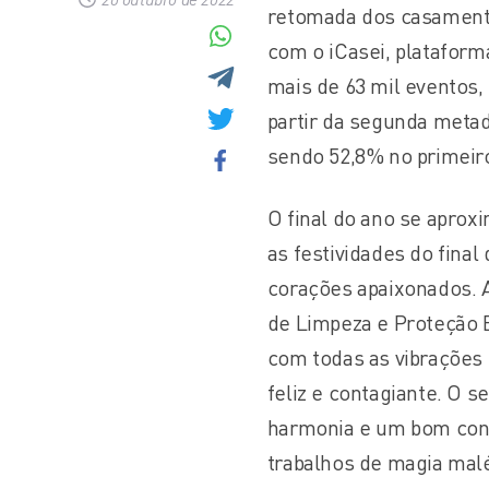
retomada dos casamento
com o iCasei, plataform
mais de 63 mil eventos,
partir da segunda metad
sendo 52,8% no primeiro
O final do ano se aprox
as festividades do fina
corações apaixonados. 
de Limpeza e Proteção E
com todas as vibrações 
feliz e contagiante. O s
harmonia e um bom conví
trabalhos de magia maléf