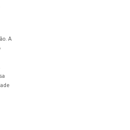
.
ão. A
o
,
sa
dade