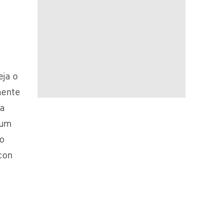
eja o
mente
 a
 um
do
con