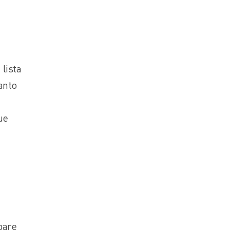
lista
anto
ue
pare