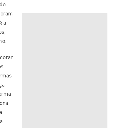
rdo
 foram
% a
os,
no.
emorar
os
ormas
ça
forma
iona
a
da