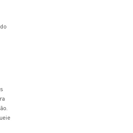
 do
as
ra
ão.
ueie