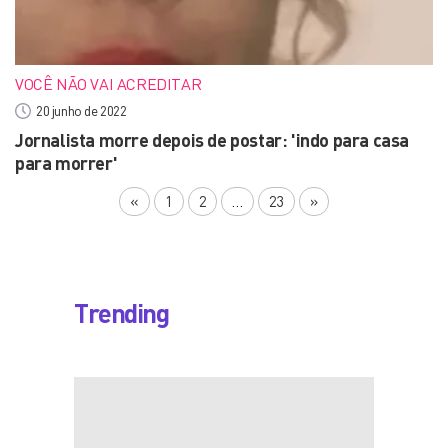
VOCÊ NÃO VAI ACREDITAR
20 junho de 2022
Jornalista morre depois de postar: 'indo para casa
para morrer'
«
1
2
…
23
»
Trending