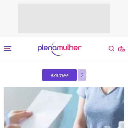
exames
2