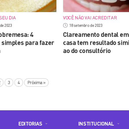
SEU DIA
VOCÊ NÃO VAI ACREDITAR
 de 2023
18 setembro de 2023
sobremesa: 4
Clareamento dental em
s simples para fazer
casa tem resultado simi
a
ao do consultório
2
3
4
Próxima
»
EDITORIAS
INSTITUCIONAL