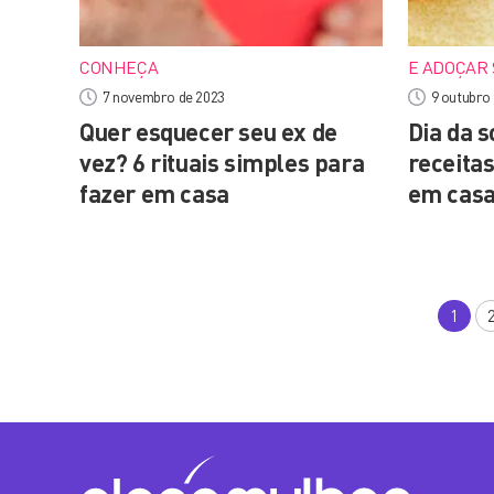
CONHEÇA
E ADOÇAR 
7 novembro de 2023
9 outubro
Quer esquecer seu ex de
Dia da 
vez? 6 rituais simples para
receita
fazer em casa
em cas
1