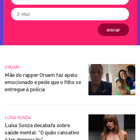
enviar
ORUAM
Mãe do rapper Oruam faz apelo
emocionado e pede que o filho se
entregue à polícia
LUÍSA SONZA
Luísa Sonza desabafa sobre
saúde mental: "O quão cansativo
é ter depressão"