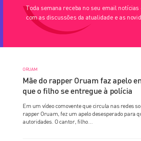
Toda semana receba no seu email notícia
com as discussões da atualidade e as novid
ORUAM
Mãe do rapper Oruam faz apelo e
que o filho se entregue à polícia
Em um vídeo comovente que circula nas redes so
rapper Oruam, fez um apelo desesperado para que
autoridades. O cantor, filho…