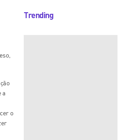
Trending
eso,
ação
 a
cer o
zer