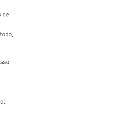
o de
todo,
esso
el,