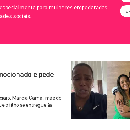
s especialmente para mulheres empoderadas
ades sociais.
mocionado e pede
ciais, Márcia Gama, mãe do
 o filho se entregue às