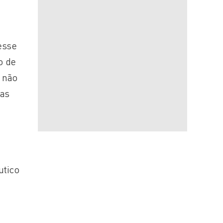
esse
o de
 não
ras
utico