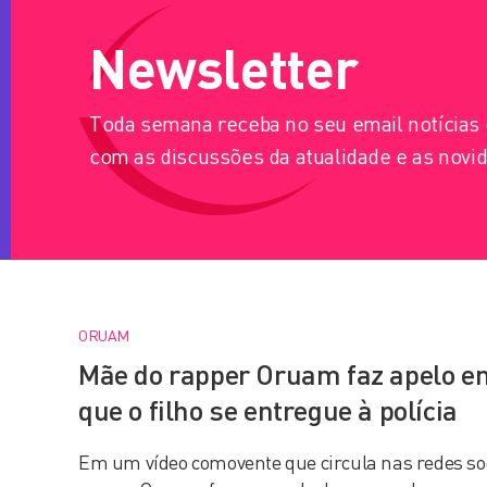
Newsletter
Toda semana receba no seu email notícia
com as discussões da atualidade e as novid
ORUAM
Mãe do rapper Oruam faz apelo e
que o filho se entregue à polícia
Em um vídeo comovente que circula nas redes so