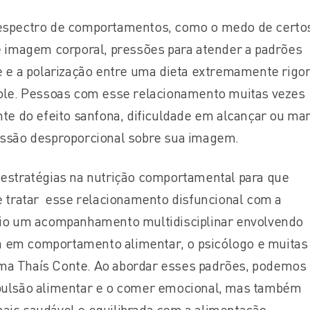
espectro de comportamentos, como o medo de certo
e imagem corporal, pressões para atender a padrões
e e a polarização entre uma dieta extremamente rigo
ole. Pessoas com esse relacionamento muitas vezes
nte do efeito sanfona, dificuldade em alcançar ou ma
essão desproporcional sobre sua imagem.
estratégias na nutrição comportamental para que
e tratar esse relacionamento disfuncional com a
rio um acompanhamento multidisciplinar envolvendo
sta em comportamento alimentar, o psicólogo e muitas
firma Thaís Conte. Ao abordar esses padrões, podemos
pulsão alimentar e o comer emocional, mas também
is saudável e equilibrada com a alimentação.