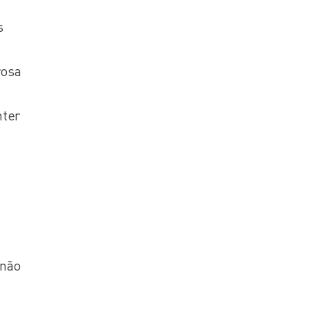
s
rosa
nter
 não