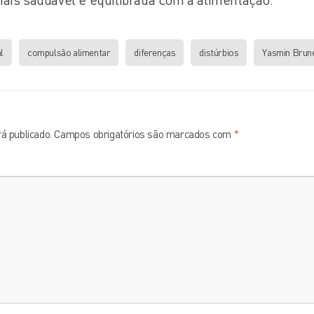
l
compulsão alimentar
diferenças
distúrbios
Yasmin Brun
á publicado.
Campos obrigatórios são marcados com
*