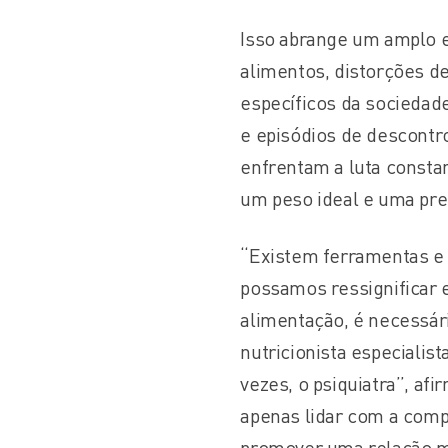
Isso abrange um amplo 
alimentos, distorções d
específicos da sociedad
e episódios de descontr
enfrentam a luta consta
um peso ideal e uma pr
“Existem ferramentas e 
possamos ressignificar 
alimentação, é necessá
nutricionista especiali
vezes, o psiquiatra”, a
apenas lidar com a com
promover uma relação ma