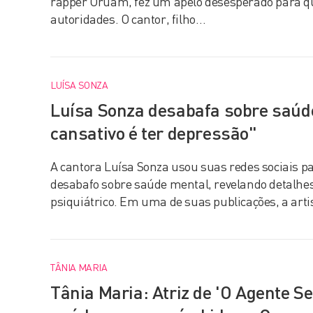
rapper Oruam, fez um apelo desesperado para que
autoridades. O cantor, filho…
LUÍSA SONZA
Luísa Sonza desabafa sobre saúd
cansativo é ter depressão"
A cantora Luísa Sonza usou suas redes sociais p
desabafo sobre saúde mental, revelando detalhes
psiquiátrico. Em uma de suas publicações, a art
TÂNIA MARIA
Tânia Maria: Atriz de 'O Agente Se