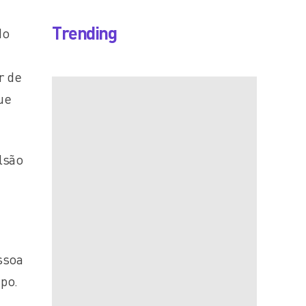
Trending
do
r de
ue
lsão
ssoa
po.