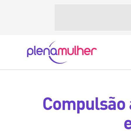
Compulsão 
e