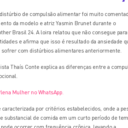
distúrbio de compulsão alimentar foi muito comenta
nto da modelo e atriz Yasmin Brunet durante o
her Brasil 24. A loira relatou que não consegue para
dades e afirma que isso é resultado da ansiedade q
 sofrer com distúrbios alimentares anteriormente.
onista Thaís Conte explica as diferenças entre a compu
ocional.
Plena Mulher no WhatsApp.
caracterizada por critérios estabelecidos, onde a pe
 substancial de comida em um curto período de tem
 pode ocorrer com frequência crônica, levando a