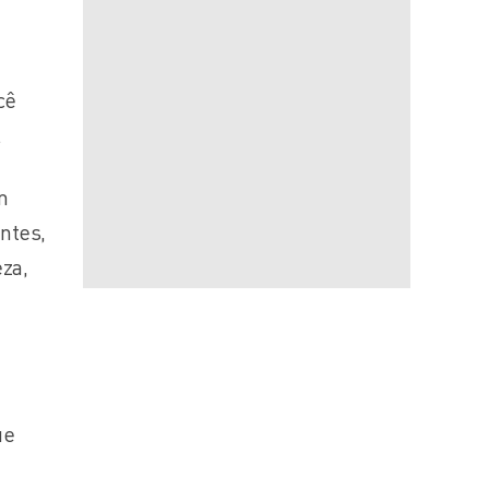
cê
.
m
ntes,
za,
ue