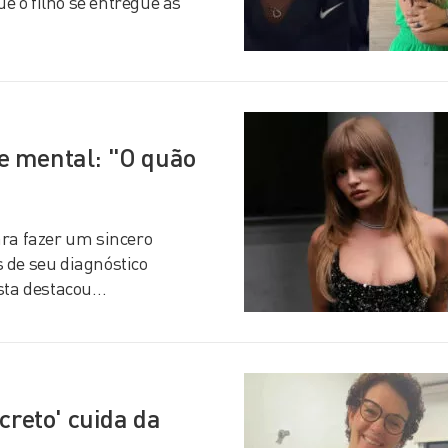
 o filho se entregue às
e mental: "O quão
ara fazer um sincero
 de seu diagnóstico
ista destacou…
creto' cuida da