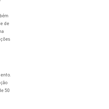
mbém
de de
ma
ações
mento.
ação
de 50