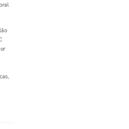
oral
lão
C
nor
cas,