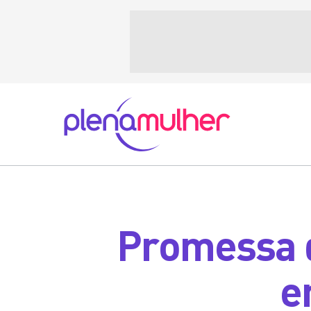
Promessa d
e