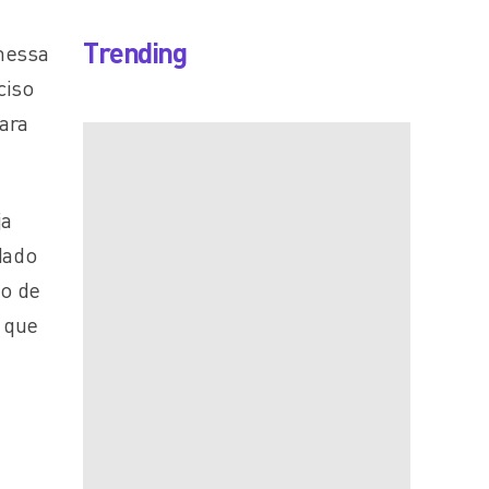
Trending
omessa
ciso
ara
ja
dado
to de
a que