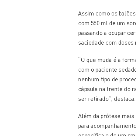
Assim como os balões 
com 550 ml de um soro
passando a ocupar ce
saciedade com doses 
“O que muda é a forma
com o paciente sedado 
nenhum tipo de proced
cápsula na frente do r
ser retirado”, destaca.
Além da prótese mais s
para acompanhamento c
específica e de um sma