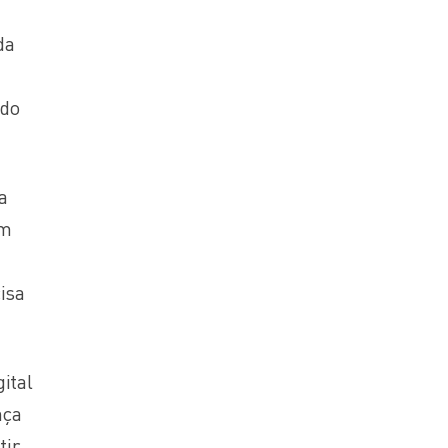
da
ndo
a
em
isa
ital
nça
tir