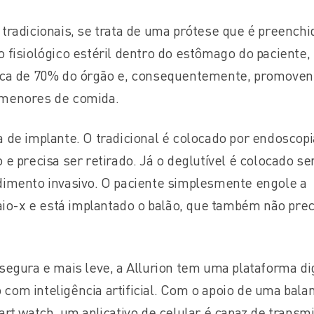
tradicionais, se trata de uma prótese que é preenchi
 fisiológico estéril dentro do estômago do paciente,
rca de 70% do órgão e, consequentemente, promove
menores de comida.
 de implante. O tradicional é colocado por endoscopi
e precisa ser retirado. Já o deglutível é colocado s
imento invasivo. O paciente simplesmente engole a
aio-x e está implantado o balão, que também não prec
egura e mais leve, a Allurion tem uma plataforma dig
om inteligência artificial. Com o apoio de uma bala
rt watch, um aplicativo de celular é capaz de transmi