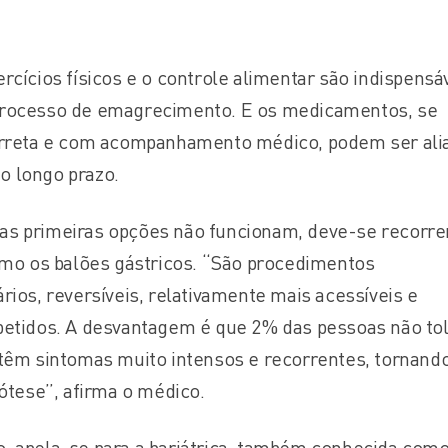
rcícios físicos e o controle alimentar são indispensá
processo de emagrecimento. E os medicamentos, se
correta e com acompanhamento médico, podem ser ali
o longo prazo.
s primeiras opções não funcionam, deve-se recorre
como os balões gástricos. “São procedimentos
rios, reversíveis, relativamente mais acessíveis e
petidos. A desvantagem é que 2% das pessoas não t
 têm sintomas muito intensos e recorrentes, tornand
rótese”, afirma o médico.
, apela-se para a bariátrica, também conhecida com