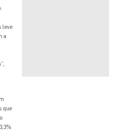
e
 leve
m a
a
”,
am
s que
o
43,3%