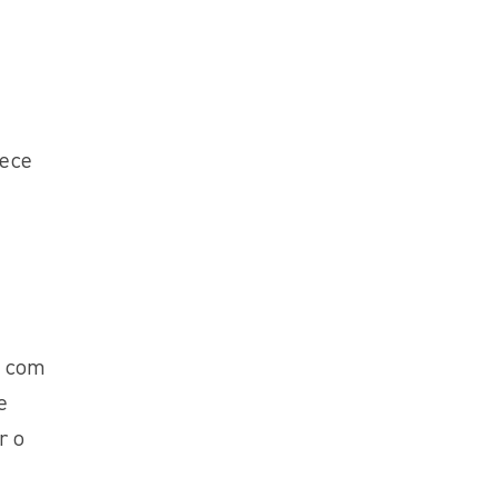
rece
e com
e
r o