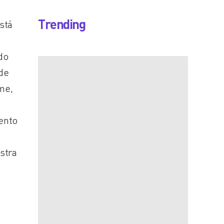
Trending
stá
do
 de
me,
mento
stra