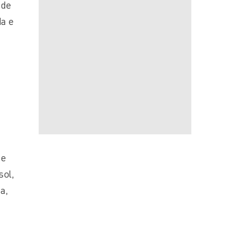
 de
da e
de
sol,
a,