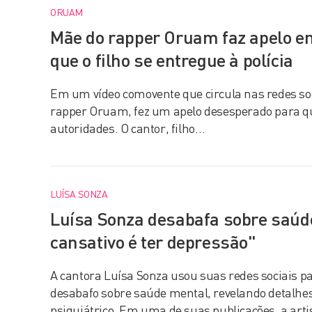
ORUAM
Mãe do rapper Oruam faz apelo e
que o filho se entregue à polícia
Em um vídeo comovente que circula nas redes so
rapper Oruam, fez um apelo desesperado para que
autoridades. O cantor, filho…
LUÍSA SONZA
Luísa Sonza desabafa sobre saúd
cansativo é ter depressão"
A cantora Luísa Sonza usou suas redes sociais p
desabafo sobre saúde mental, revelando detalhes
psiquiátrico. Em uma de suas publicações, a art