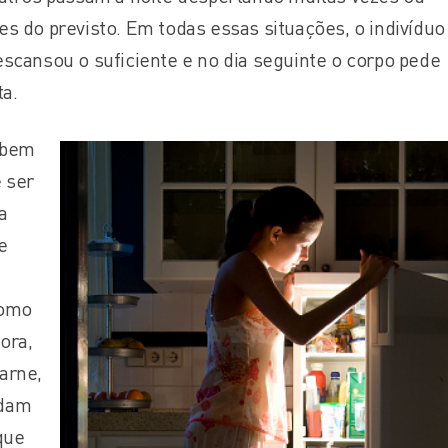
s do previsto. Em todas essas situações, o indivídu
scansou o suficiente e no dia seguinte o corpo pede
ta.
abem
 ser
a
e
como
ora,
carne,
udam
que