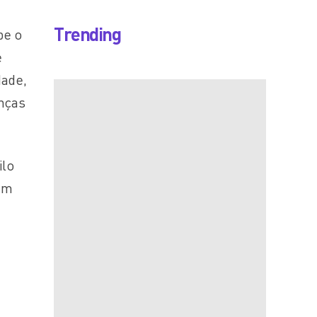
Trending
be o
e
dade,
enças
ilo
 em