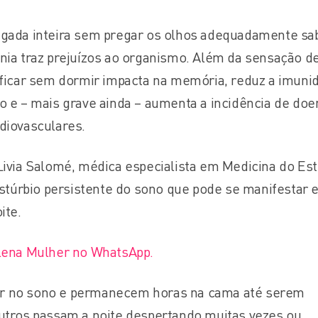
ugada inteira sem pregar os olhos adequadamente sa
nia traz prejuízos ao organismo. Além da sensação d
 ficar sem dormir impacta na memória, reduz a imuni
o e – mais grave ainda – aumenta a incidência de do
diovasculares.
Livia Salomé, médica especialista em Medicina do Est
distúrbio persistente do sono que pode se manifestar
oite.
Plena Mulher no WhatsApp.
r no sono e permanecem horas na cama até serem
utros passam a noite despertando muitas vezes ou