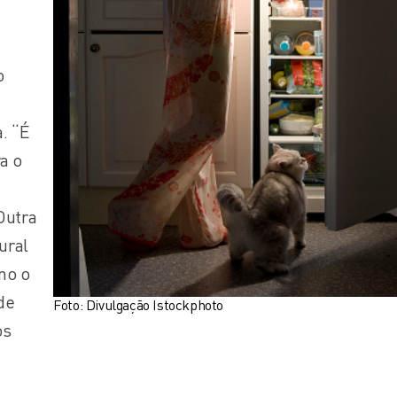
o
. “É
a o
Outra
tural
mo o
de
Foto: Divulgação Istockphoto
os