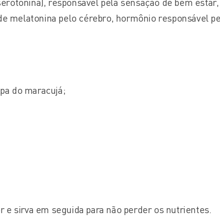
 serotonina), responsável pela sensação de bem estar,
de melatonina pelo cérebro, hormônio responsável p
lpa do maracujá;
or e sirva em seguida para não perder os nutrientes.