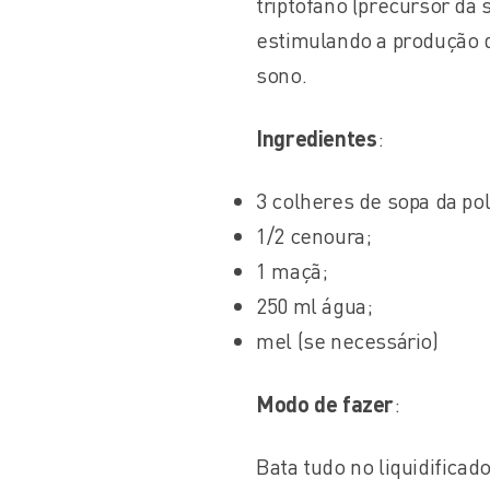
triptofano (precursor da
estimulando a produção 
sono.
Ingredientes
:
3 colheres de sopa da po
1/2 cenoura;
1 maçã;
250 ml água;
mel (se necessário)
Modo de fazer
:
Bata tudo no liquidificad