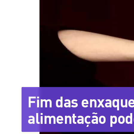
Fim das enxaque
alimentação pod