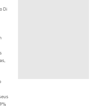
o Di
m
s
as,
o
seus
 9%