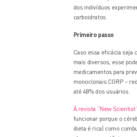
dos indivíduos experime
carboidratos.
Primeiro passo
Caso essa eficácia seja
mais diversos, esse pod
medicamentos para preve
monoclonais CGRP – red
até 48% dos usuários.
À revista “New Scientist
funcionar porque o cére
dieta é rica) como combu