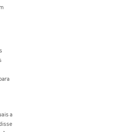
em
s
s
para
ais a
disse