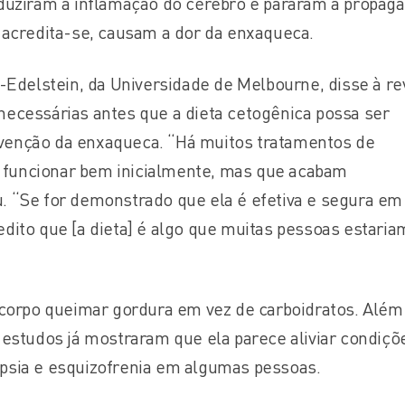
eduziram a inflamação do cérebro e pararam a propag
 acredita-se, causam a dor da enxaqueca.
n-Edelstein, da Universidade de Melbourne, disse à re
necessárias antes que a dieta cetogênica possa ser
venção da enxaqueca. “Há muitos tratamentos de
funcionar bem inicialmente, mas que acabam
. “Se for demonstrado que ela é efetiva e segura em
dito que [a dieta] é algo que muitas pessoas estaria
o corpo queimar gordura em vez de carboidratos. Além
 estudos já mostraram que ela parece aliviar condiçõ
psia e esquizofrenia em algumas pessoas.