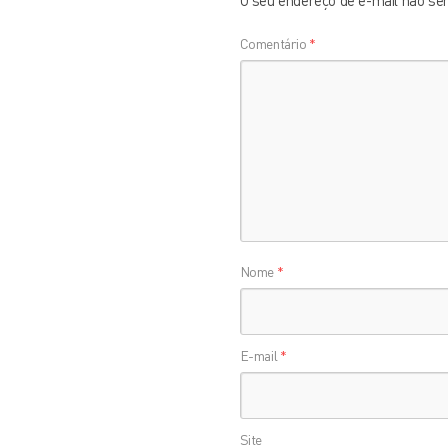
O seu endereço de e-mail não ser
Comentário
*
Nome
*
E-mail
*
Site