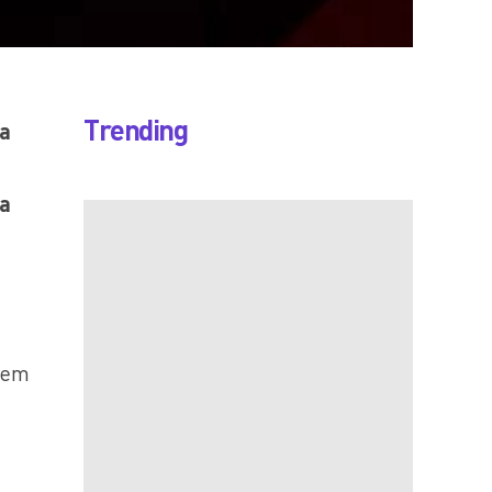
Trending
ra
ma
, em