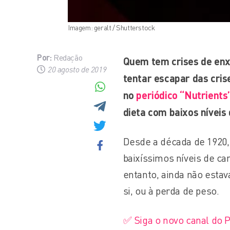
Imagem: geralt / Shutterstock
Por:
Redação
Quem tem crises de enx
20 agosto de 2019
tentar escapar das crise
no
periódico “Nutrients
dieta com baixos níveis
Desde a década de 1920,
baixíssimos níveis de ca
entanto, ainda não estav
si, ou à perda de peso.
✅ Siga o novo canal do 