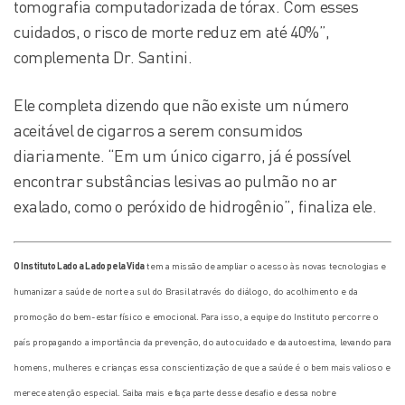
tomografia computadorizada de tórax. Com esses
cuidados, o risco de morte reduz em até 40%”,
complementa Dr. Santini.
Ele completa dizendo que não existe um número
aceitável de cigarros a serem consumidos
diariamente. “Em um único cigarro, já é possível
encontrar substâncias lesivas ao pulmão no ar
exalado, como o peróxido de hidrogênio”, finaliza ele.
O Instituto Lado a Lado pela Vida
tem a missão de ampliar o acesso às novas tecnologias e
humanizar a saúde de norte a sul do Brasil através do diálogo, do acolhimento e da
promoção do bem-estar físico e emocional. Para isso, a equipe do Instituto percorre o
país propagando a importância da prevenção, do autocuidado e da autoestima, levando para
homens, mulheres e crianças essa conscientização de que a saúde é o bem mais valioso e
merece atenção especial. Saiba mais e faça parte desse desafio e dessa nobre