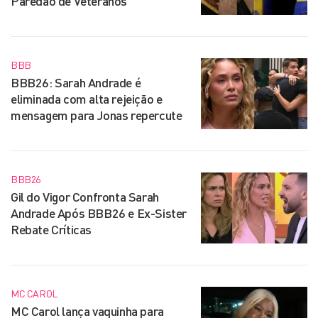
Paredão de Veteranos
BBB
BBB26: Sarah Andrade é
eliminada com alta rejeição e
mensagem para Jonas repercute
BBB26
Gil do Vigor Confronta Sarah
Andrade Após BBB26 e Ex-Sister
Rebate Críticas
MC CAROL
MC Carol lança vaquinha para