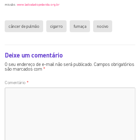
missão.
www.ladoaladopelavida.org.br
câncer de pulmão
cigarro
fumaça
nocivo
Deixe um comentário
O seu endereço de e-mail não será publicado.
Campos obrigatórios
são marcados com
*
Comentário
*