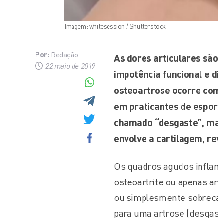
Imagem: whitesession / Shutterstock
Por:
Redação
As dores articulares sã
22 maio de 2019
impotência funcional e d
osteoartrose ocorre com
em praticantes de espor
chamado “desgaste”, mas
envolve a cartilagem, re
Os quadros agudos infla
osteoartrite ou apenas a
ou simplesmente sobrecar
para uma artrose (desgas