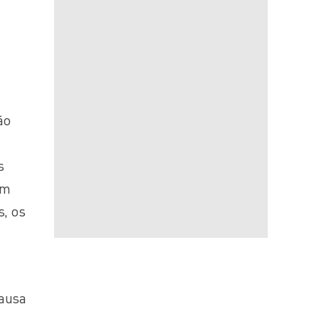
ão
s
am
s, os
causa