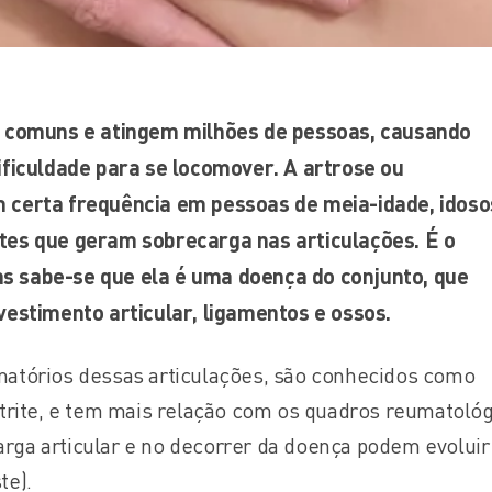
o comuns e atingem milhões de pessoas, causando
ificuldade para se locomover. A artrose ou
 certa frequência em pessoas de meia-idade, idoso
tes que geram sobrecarga nas articulações. É o
 sabe-se que ela é uma doença do conjunto, que
vestimento articular, ligamentos e ossos.
matórios dessas articulações, são conhecidos como
rtrite, e tem mais relação com os quadros reumatoló
ga articular e no decorrer da doença podem evoluir
te).