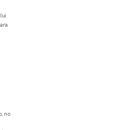
lui
para
o, no