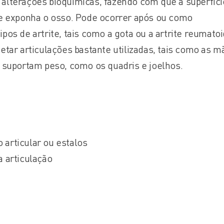
alterações bioquímicas, fazendo com que a superfíci
 e exponha o osso. Pode ocorrer após ou como
pos de artrite, tais como a gota ou a artrite reumatoi
etar articulações bastante utilizadas, tais como as m
e suportam peso, como os quadris e joelhos.
articular ou estalos
a articulação