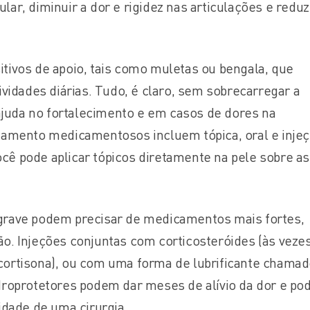
ar, diminuir a dor e rigidez nas articulações e reduz
tivos de apoio, tais como muletas ou bengala, que
ividades diárias. Tudo, é claro, sem sobrecarregar a
 ajuda no fortalecimento e em casos de dores na
tamento medicamentosos incluem tópica, oral e inje
 Você pode aplicar tópicos diretamente na pele sobre as
grave podem precisar de medicamentos mais fortes,
o. Injeções conjuntas com corticosteróides (às veze
cortisona), ou com uma forma de lubrificante chama
droprotetores podem dar meses de alívio da dor e p
idade de uma cirurgia.