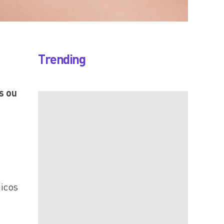
Trending
s ou
gicos