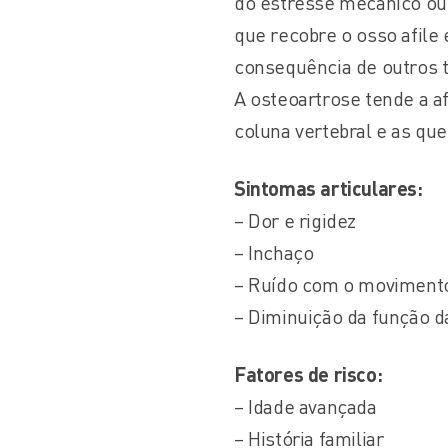
do estresse mecânico ou 
que recobre o osso afile
consequência de outros ti
A osteoartrose tende a af
coluna vertebral e as qu
Sintomas articulares:
– Dor e rigidez
– Inchaço
– Ruído com o movimento 
– Diminuição da função d
Fatores de risco:
– Idade avançada
– História familiar