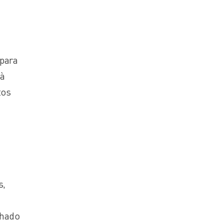
 para
 à
tos
s,
chado