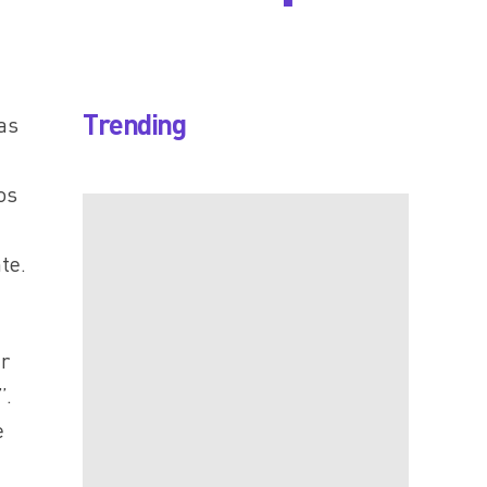
Trending
as
os
te.
r
”.
e