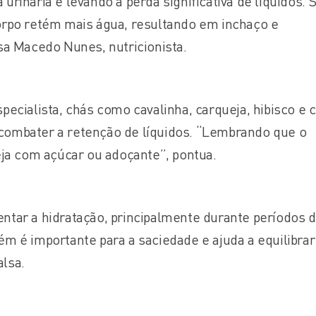
urinária e levando à perda significativa de líquidos.
orpo retém mais água, resultando em inchaço e
sa Macedo Nunes, nutricionista.
pecialista, chás como cavalinha, carqueja, hibisco e 
ombater a retenção de líquidos. “Lembrando que o
eja com açúcar ou adoçante”, pontua.
ntar a hidratação, principalmente durante períodos 
m é importante para a saciedade e ajuda a equilibrar
lsa.