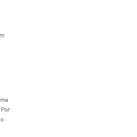
ém
urma
 Por
mo