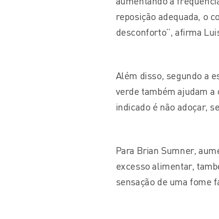
aumentando a frequência 
reposição adequada, o c
desconforto”, afirma Lui
Além disso, segundo a es
verde também ajudam a c
indicado é não adoçar, s
Para Brian Sumner, aume
excesso alimentar, també
sensação de uma fome fa