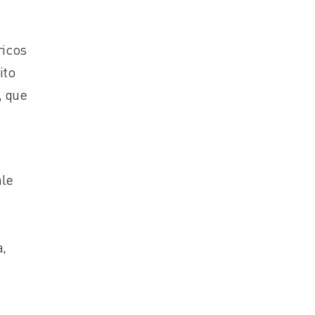
ricos
ito
, que
le
a,