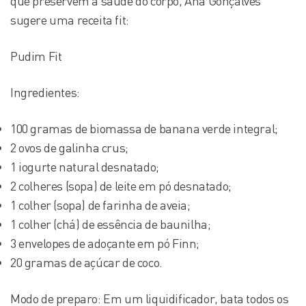
que preservem a saúde do corpo, Ana Gonçalves
sugere uma receita fit:
Pudim Fit
Ingredientes:
100 gramas de biomassa de banana verde integral;
2 ovos de galinha crus;
1 iogurte natural desnatado;
2 colheres (sopa) de leite em pó desnatado;
1 colher (sopa) de farinha de aveia;
1 colher (chá) de essência de baunilha;
3 envelopes de adoçante em pó Finn;
20 gramas de açúcar de coco.
Modo de preparo: Em um liquidificador, bata todos os