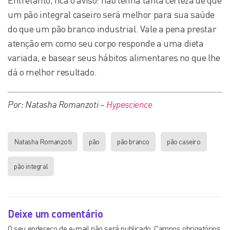
Entretanto, fica o aviso: não tenha tanta certeza de que
um pão integral caseiro será melhor para sua saúde
do que um pão branco industrial. Vale a pena prestar
atenção em como seu corpo responde a uma dieta
variada, e basear seus hábitos alimentares no que lhe
dá o melhor resultado.
Por: Natasha Romanzoti –
Hypescience
Natasha Romanzoti
pão
pão branco
pão caseiro
pão integral
Deixe um comentário
O seu endereço de e-mail não será publicado.
Campos obrigatórios