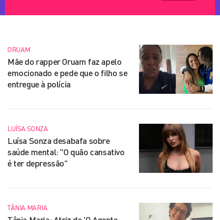
ORUAM
Mãe do rapper Oruam faz apelo
emocionado e pede que o filho se
entregue à polícia
LUÍSA SONZA
Luísa Sonza desabafa sobre
saúde mental: "O quão cansativo
é ter depressão"
TÂNIA MARIA
Tânia Maria: Atriz de 'O Agente