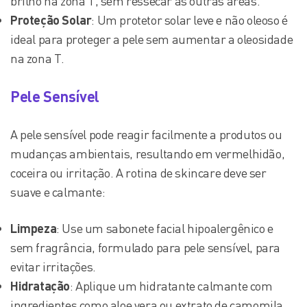
brilho na zona T, sem ressecar as outras áreas.
Proteção Solar
: Um protetor solar leve e não oleoso é
ideal para proteger a pele sem aumentar a oleosidade
na zona T.
Pele Sensível
A pele sensível pode reagir facilmente a produtos ou
mudanças ambientais, resultando em vermelhidão,
coceira ou irritação. A rotina de skincare deve ser
suave e calmante:
Limpeza
: Use um sabonete facial hipoalergênico e
sem fragrância, formulado para pele sensível, para
evitar irritações.
Hidratação
: Aplique um hidratante calmante com
ingredientes como aloe vera ou extrato de camomila,