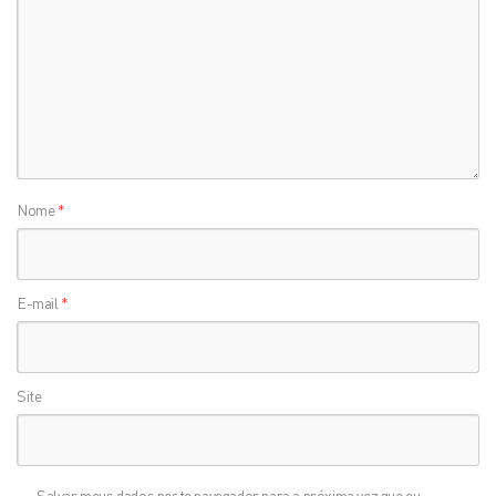
Nome
*
E-mail
*
Site
Salvar meus dados neste navegador para a próxima vez que eu