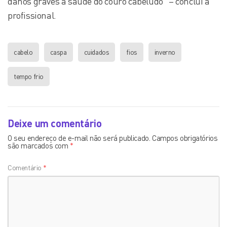
danos graves à saúde do couro cabeludo” – conclui a
profissional.
cabelo
caspa
cuidados
fios
inverno
tempo frio
Deixe um comentário
O seu endereço de e-mail não será publicado.
Campos obrigatórios
são marcados com
*
Comentário
*