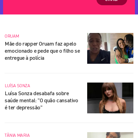
ORUAM
Mãe do rapper Oruam faz apelo
emocionado e pede que o filho se
entregue à polícia
LUÍSA SONZA
Luísa Sonza desabafa sobre
saúde mental: "O quão cansativo
é ter depressão"
TÂNIA MARIA