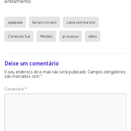
andamento.
apalpada
buraco no seio
caixa com buraco
Coreia do Sul
Modelo
processo
vídeo
Deixe um comentário
O seu endereço de e-mail não será publicado.
Campos obrigatórios
são marcados com
*
Comentário
*