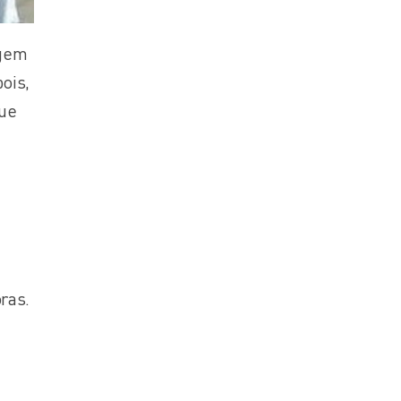
igem
ois,
que
ras.