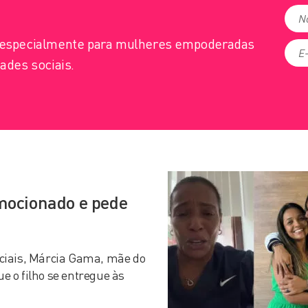
s especialmente para mulheres empoderadas
ades sociais.
mocionado e pede
ciais, Márcia Gama, mãe do
 o filho se entregue às