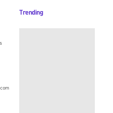
Trending
s
m com