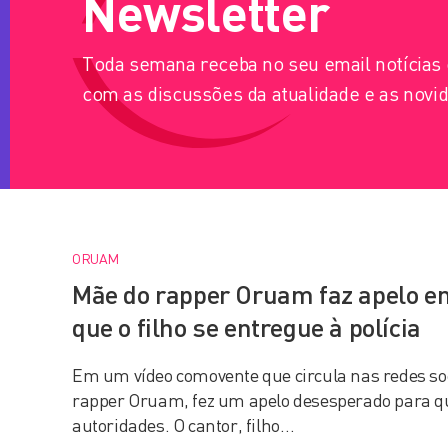
Newsletter
Toda semana receba no seu email notícia
com as discussões da atualidade e as novid
ORUAM
Mãe do rapper Oruam faz apelo e
que o filho se entregue à polícia
Em um vídeo comovente que circula nas redes so
rapper Oruam, fez um apelo desesperado para que
autoridades. O cantor, filho…