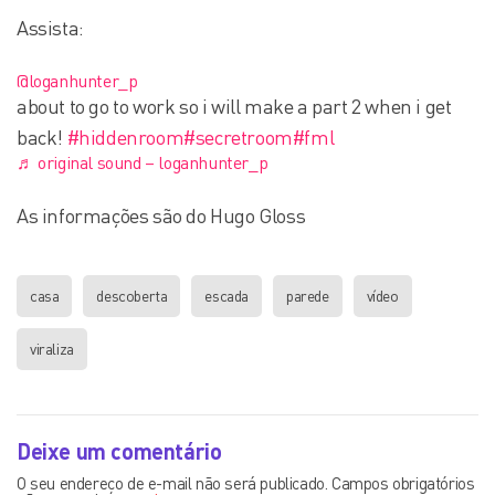
Assista:
@loganhunter_p
about to go to work so i will make a part 2 when i get
back!
#hiddenroom
#secretroom
#fml
♬ original sound – loganhunter_p
As informações são do Hugo Gloss
casa
descoberta
escada
parede
vídeo
viraliza
Deixe um comentário
O seu endereço de e-mail não será publicado.
Campos obrigatórios