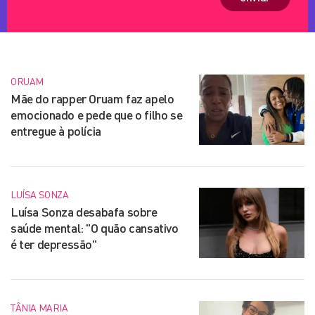
ORUAM
Mãe do rapper Oruam faz apelo
emocionado e pede que o filho se
entregue à polícia
LUÍSA SONZA
Luísa Sonza desabafa sobre
saúde mental: "O quão cansativo
é ter depressão"
TÂNIA MARIA