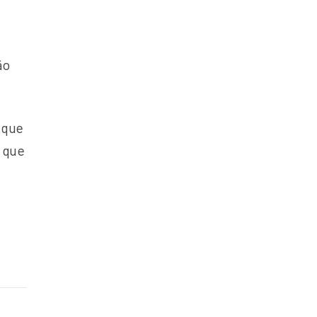
ão
 que
r que