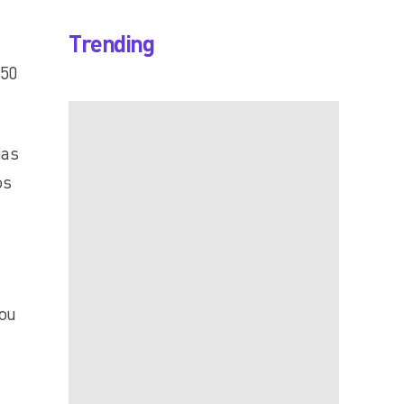
Trending
 50
ias
os
tou