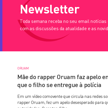
Newsletter
Toda semana receba no seu email notícia
com as discussões da atualidade e as novid
ORUAM
Mãe do rapper Oruam faz apelo e
que o filho se entregue à polícia
Em um vídeo comovente que circula nas redes so
rapper Oruam, fez um apelo desesperado para que