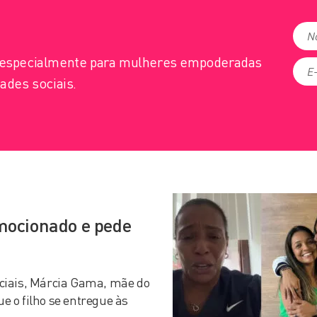
s especialmente para mulheres empoderadas
ades sociais.
mocionado e pede
ciais, Márcia Gama, mãe do
 o filho se entregue às