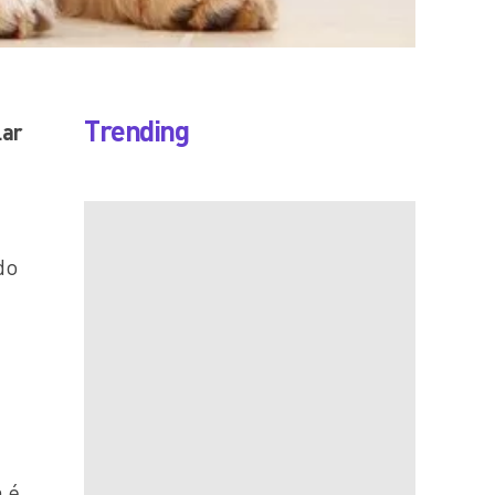
Trending
lar
do
a é