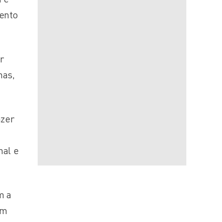
ento
r
nas,
azer
nal e
m a
am