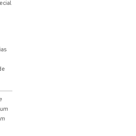
ecial
ias
de
e
r um
gum