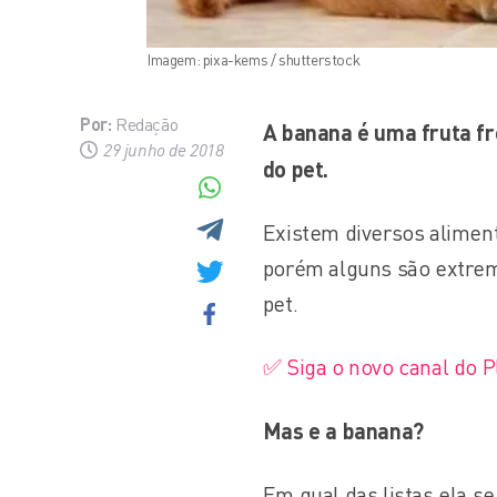
Imagem: pixa-kems / shutterstock
Por:
Redação
A banana é uma fruta fr
29 junho de 2018
do pet.
Existem diversos aliment
porém alguns são extrem
pet.
✅ Siga o novo canal do 
Mas e a banana?
Em qual das listas ela se