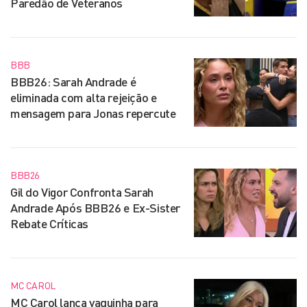
Paredão de Veteranos
BBB
BBB26: Sarah Andrade é
eliminada com alta rejeição e
mensagem para Jonas repercute
BBB26
Gil do Vigor Confronta Sarah
Andrade Após BBB26 e Ex-Sister
Rebate Críticas
MC CAROL
MC Carol lança vaquinha para