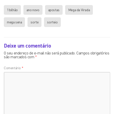
1 bilhão
ano novo
apostas
Mega da Virada
mega sena
sorte
sorteio
Deixe um comentário
O seu endereço de e-mail não será publicado.
Campos obrigatórios
são marcados com
*
Comentário
*