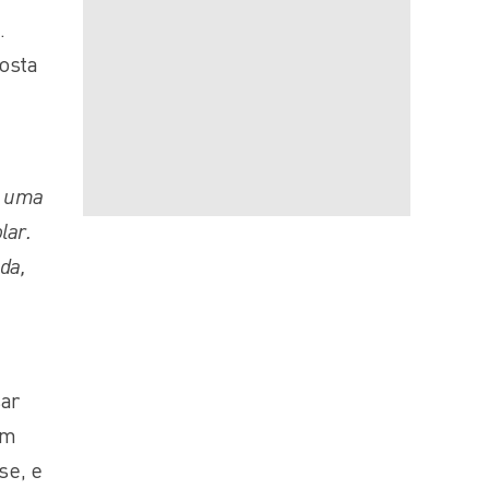
.
posta
s uma
lar.
da,
sar
am
se, e