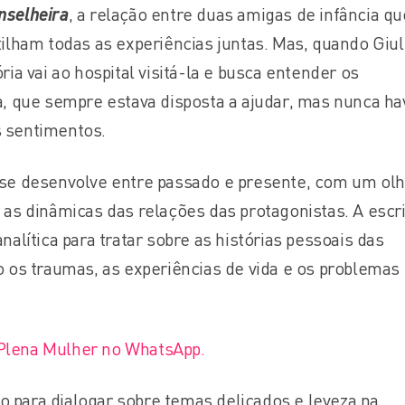
nselheira
, a relação entre duas amigas de infância qu
lham todas as experiências juntas. Mas, quando Giul
ória vai ao hospital visitá-la e busca entender os
 que sempre estava disposta a ajudar, mas nunca ha
s sentimentos.
o se desenvolve entre passado e presente, com um olh
r as dinâmicas das relações das protagonistas. A escr
analítica para tratar sobre as histórias pessoais das
os traumas, as experiências de vida e os problemas
 Plena Mulher no WhatsApp.
o para dialogar sobre temas delicados e leveza na