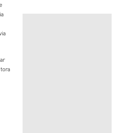
e
ia
via
ar
itora