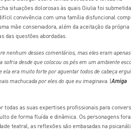
incha situações dolorosas às quais Giulia foi submetida
difícil convivência com uma família disfuncional com
 uma mãe conservadora, além da aceitação da própria
as das questões abordadas.
bre nenhum desses comentários, mas eles eram apena
ela sofria desde que colocou os pés em um ambiente esco
e ela era muito forte por aguentar todos de cabeça ergui
e mais machucada por eles do que eu imaginava.
(
Amiga
or todas as suas expertises profissionais para conver
ulto de forma fluída e dinâmica. Os personagens for
dade teatral, as reflexões são embasadas na psicanáli