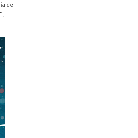
ria de
”,