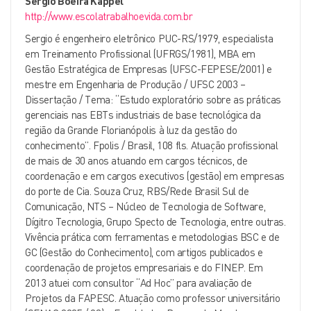
Sérgio Boeira Kappel
http://www.escolatrabalhoevida.com.br
Sergio é engenheiro eletrônico PUC-RS/1979, especialista
em Treinamento Profissional (UFRGS/1981), MBA em
Gestão Estratégica de Empresas (UFSC-FEPESE/2001) e
mestre em Engenharia de Produção / UFSC 2003 –
Dissertação / Tema: “Estudo exploratório sobre as práticas
gerenciais nas EBTs industriais de base tecnológica da
região da Grande Florianópolis à luz da gestão do
conhecimento”. Fpolis / Brasil, 108 fls. Atuação profissional
de mais de 30 anos atuando em cargos técnicos, de
coordenação e em cargos executivos (gestão) em empresas
do porte de Cia. Souza Cruz, RBS/Rede Brasil Sul de
Comunicação, NTS – Núcleo de Tecnologia de Software,
Dígitro Tecnologia, Grupo Specto de Tecnologia, entre outras.
Vivência prática com ferramentas e metodologias BSC e de
GC (Gestão do Conhecimento), com artigos publicados e
coordenação de projetos empresariais e do FINEP. Em
2013 atuei com consultor “Ad Hoc” para avaliação de
Projetos da FAPESC. Atuação como professor universitário