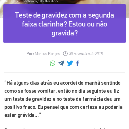
Imagem: chupanhsam / shutterstock
Teste de gravidez com a segunda
faixa clarinha? Estou ou não
gravida?
Por:
Marcus Borges
30 novembro de 2018
“Há alguns dias atrás eu acordei de manhã sentindo
como se fosse vomitar, então no dia seguinte eu fiz
um teste de gravidez e no teste de farmácia deu um
positivo fraco. Eu pensei que com certeza eu poderia
estar grávida…“