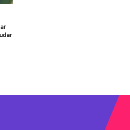
car
judar