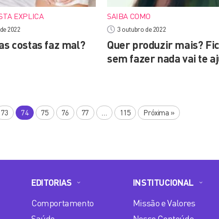
STA EXPLICA
SAIBA COMO
 de 2022
3 outubro de 2022
as costas faz mal?
Quer produzir mais? Fi
sem fazer nada vai te a
73
74
75
76
77
…
115
Próxima
»
EDITORIAS
INSTITUCIONAL
Comportamento
Missão e Valores
Saúde
Nosso Conteúdo