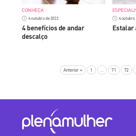
CONHEÇA
ESPECIALI
4 outubro de 2022
4 outubro
4 benefícios de andar
Estalar 
descalço
Anterior
«
1
…
71
72