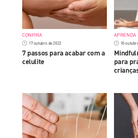
CONFIRA
APRENDA
17 outubro de 2022
10 outubr
7 passos para acabar com a
Mindfuln
celulite
para pr
criança