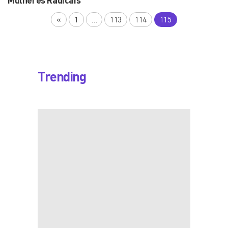
Mulheres Radicais
«
1
…
113
114
115
Trending