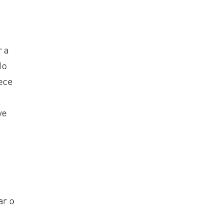
r a
do
ece
ve
ar o