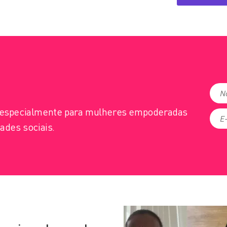
s especialmente para mulheres empoderadas
ades sociais.