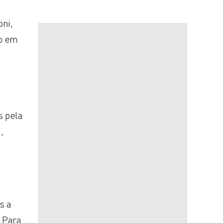
ni,
mo em
s
e
s pela
,
s a
 Para