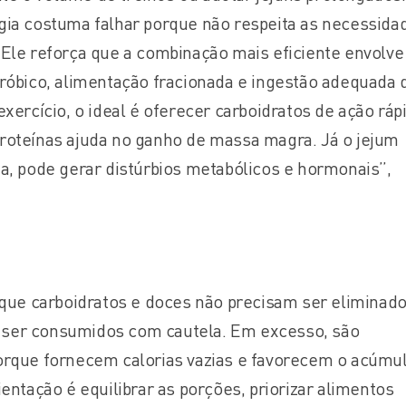
gia costuma falhar porque não respeita as necessida
 Ele reforça que a combinação mais eficiente envolve
eróbico, alimentação fracionada e ingestão adequada 
exercício, o ideal é oferecer carboidratos de ação ráp
roteínas ajuda no ganho de massa magra. Já o jejum
ta, pode gerar distúrbios metabólicos e hormonais”,
 que carboidratos e doces não precisam ser eliminado
ser consumidos com cautela. Em excesso, são
orque fornecem calorias vazias e favorecem o acúmu
ientação é equilibrar as porções, priorizar alimentos