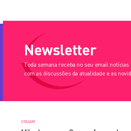
Newsletter
Toda semana receba no seu email notícia
com as discussões da atualidade e as novid
ORUAM