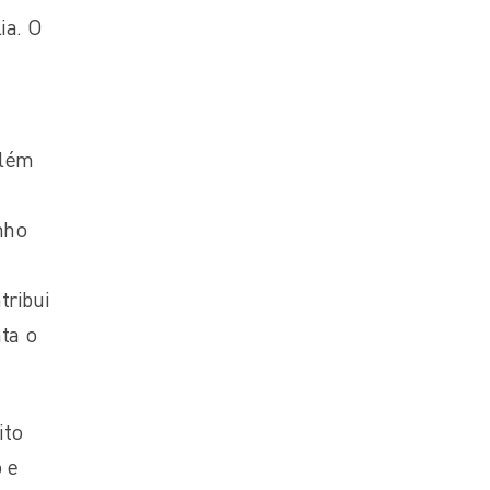
ia. O
além
nho
tribui
ta o
ito
 e