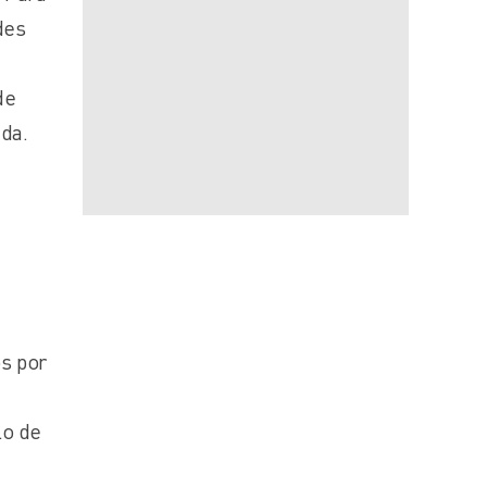
des
de
ida.
s por
lo de