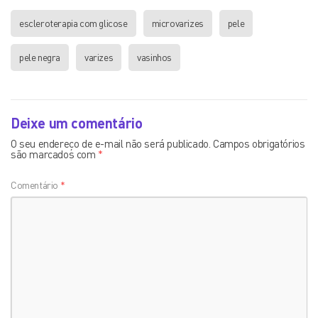
escleroterapia com glicose
microvarizes
pele
pele negra
varizes
vasinhos
Deixe um comentário
O seu endereço de e-mail não será publicado.
Campos obrigatórios
são marcados com
*
Comentário
*