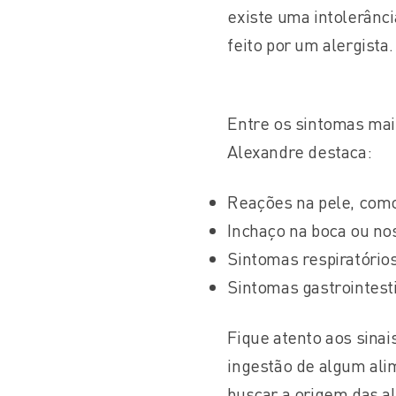
existe uma intolerânc
feito por um alergista.
Entre os sintomas mais
Alexandre destaca:
Reações na pele, como
Inchaço na boca ou no
Sintomas respiratórios
Sintomas gastrointesti
Fique atento aos sina
ingestão de algum alim
buscar a origem das a