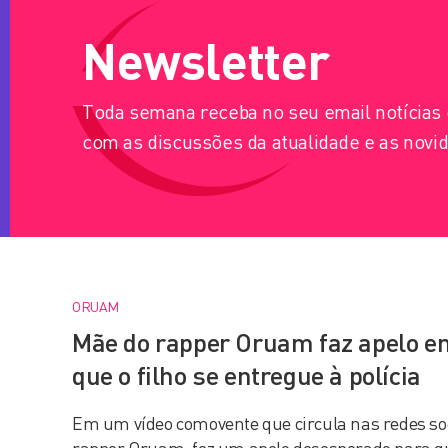
Newsletter
Toda semana receba no seu email notícia
com as discussões da atualidade e as novid
ORUAM
Mãe do rapper Oruam faz apelo e
que o filho se entregue à polícia
Em um vídeo comovente que circula nas redes so