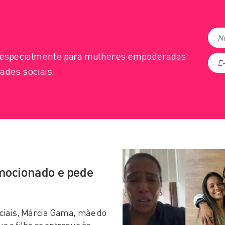
s especialmente para mulheres empoderadas
ades sociais.
mocionado e pede
ciais, Márcia Gama, mãe do