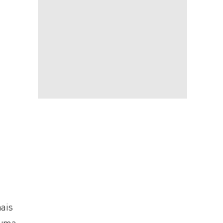
ais
 uma