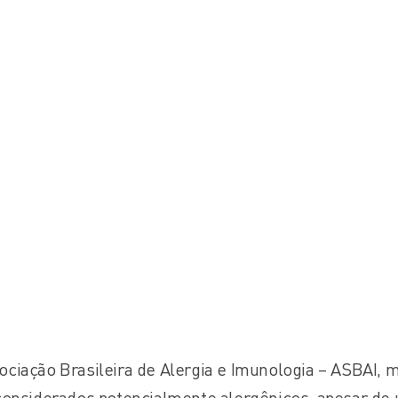
ciação Brasileira de Alergia e Imunologia – ASBAI, m
considerados potencialmente alergênicos, apesar de