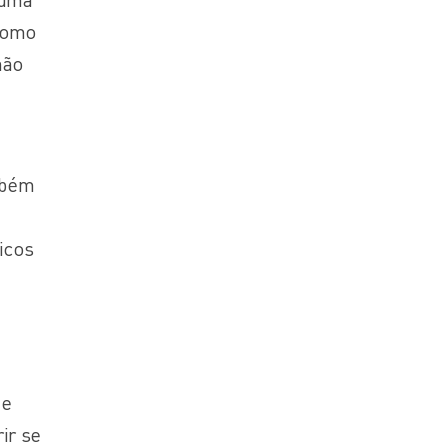
como
não
mbém
icos
de
ir se