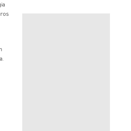
gia
iros
m
a.