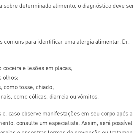
ia sobre determinado alimento, o diagnóstico deve se
 comuns para identificar uma alergia alimentar, Dr.
 coceira e lesões em placas;
s olhos;
, como tosse, chiado;
nais, como cólicas, diarreia ou vômitos.
is e, caso observe manifestações em seu corpo após a
ento, consulte um especialista. Assim, será possível
lergias e encontrar formas de prevenção ou tratamen