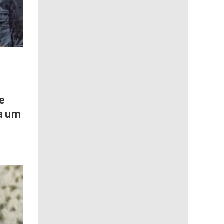
e
na um