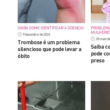
SAIBA COMO IDENTIFICAR A DOENÇA!
PROBLEMA
MULHERE
9 dezembro de 2024
20 maio d
Trombose é um problema
Saiba c
silencioso que pode levar a
pode co
óbito
preso