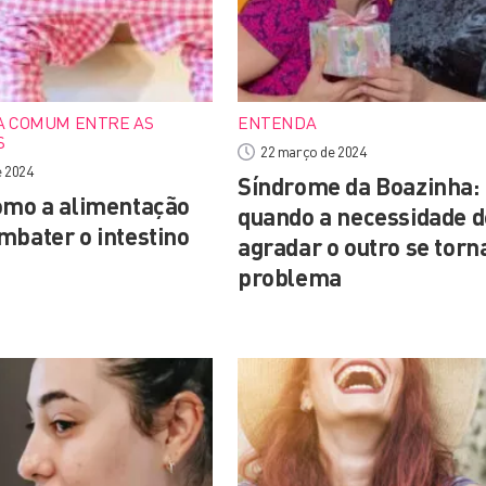
 COMUM ENTRE AS
ENTENDA
S
22 março de 2024
e 2024
Síndrome da Boazinha:
omo a alimentação
quando a necessidade d
mbater o intestino
agradar o outro se tor
problema