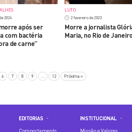
TALHES
LUTO
de 2024
2 fevereiro de 2023
morre após ser
Morre a jornalista Glóri
da com bactéria
Maria, no Rio de Janeir
ra de carne”
6
7
8
9
…
12
Próxima
»
EDITORIAS
INSTITUCIONAL
Comportamento
Missão e Valores