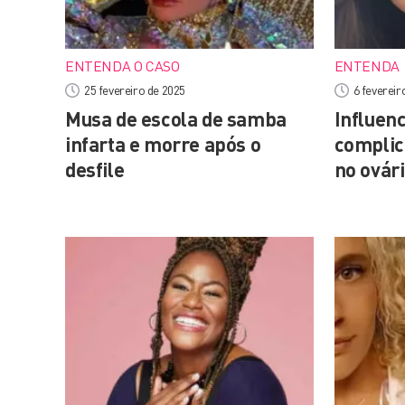
ENTENDA O CASO
ENTENDA
25 fevereiro de 2025
6 fevereir
Musa de escola de samba
Influen
infarta e morre após o
complic
desfile
no ovár