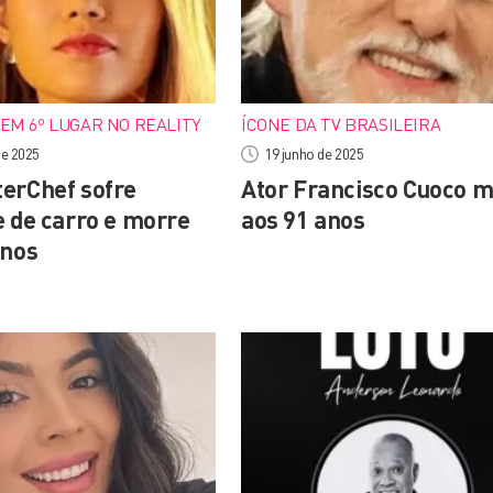
 EM 6º LUGAR NO REALITY
ÍCONE DA TV BRASILEIRA
de 2025
19 junho de 2025
erChef sofre
Ator Francisco Cuoco 
e de carro e morre
aos 91 anos
anos