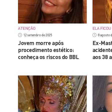
ATENÇÃO
ELA FICOU
12 setembro de 2025
8 agosto 
Jovem morre após
Ex-Mast
procedimento estético:
acident
conheça os riscos do BBL
aos 38 