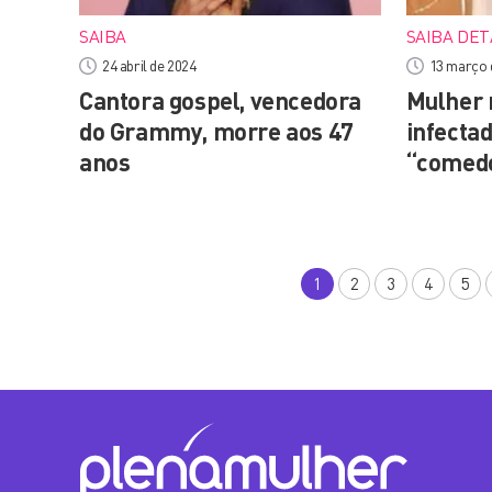
SAIBA
SAIBA DE
24 abril de 2024
13 março 
Cantora gospel, vencedora
Mulher 
do Grammy, morre aos 47
infecta
anos
“comedo
1
2
3
4
5