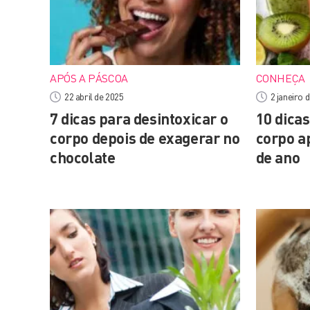
APÓS A PÁSCOA
CONHEÇA
22 abril de 2025
2 janeiro 
7 dicas para desintoxicar o
10 dicas
corpo depois de exagerar no
corpo ap
chocolate
de ano