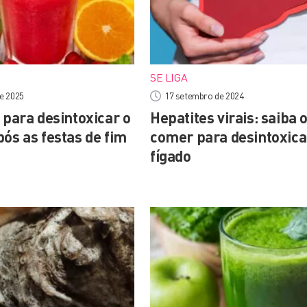
SE LIGA
de 2025
17 setembro de 2024
 para desintoxicar o
Hepatites virais: saiba 
ós as festas de fim
comer para desintoxica
fígado