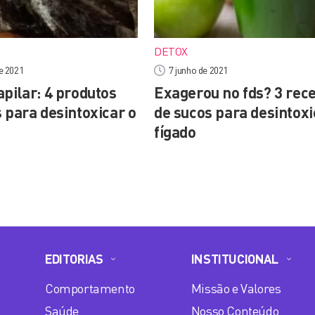
DETOX
e 2021
7 junho de 2021
pilar: 4 produtos
Exagerou no fds? 3 rece
 para desintoxicar o
de sucos para desintoxi
fígado
EDITORIAS
INSTITUCIONAL
Comportamento
Missão e Valores
Saúde
Nosso Conteúdo