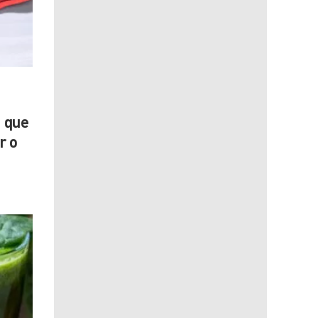
o que
r o