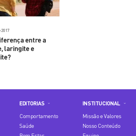
e 2017
iferença entre a
, laringite e
ite?
EDITORIAS
INSTITUCIONAL
Comportamento
Missão e Valores
Saúde
Nosso Conteúdo
Bem Estar
Equipe