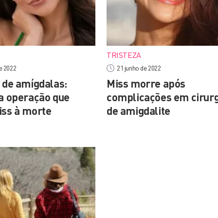
TRISTEZA
e 2022
21 junho de 2022
a de amígdalas:
Miss morre após
da operação que
complicações em cirurg
iss à morte
de amigdalite