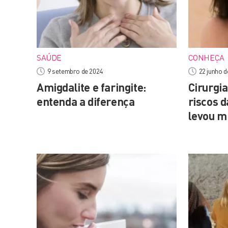
SAÚDE
CONHEÇA
9 setembro de 2024
22 junho d
Amigdalite e faringite:
Cirurgi
entenda a diferença
riscos 
levou m